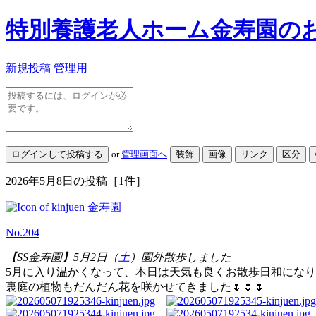
特別養護老人ホーム金寿園の
新規投稿
管理用
or
管理画面へ
2026年5月8日
の投稿
［1件］
金寿園
No.204
【SS金寿園】5月2日（
土
）園外散歩しました
5月に入り温かくなって、本日は天気も良くお散歩日和になり
裏庭の植物もだんだん花を咲かせてきました🌷🌷🌷