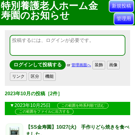
特別養護老人ホーム金
新規投稿
寿園のお知らせ
管理用
or
管理画面へ
2023年10月
の投稿
［2件］
2023年10月25日
この範囲を時系列順で読む
この範囲をファイルに出力する
【SS金寿園】10/27(火) 手作りどら焼きを食べ
ました。